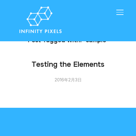
サイド
Post Tagged with: "sample"
Testing the Elements
2016年2月3日